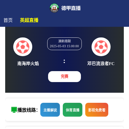
首页
英超直播
澳新南联
2025-05-03 15:00:00
:
南海岸火焰
邓巴流浪
完赛
播放线路：
主播解说
体育直播
影视免费看