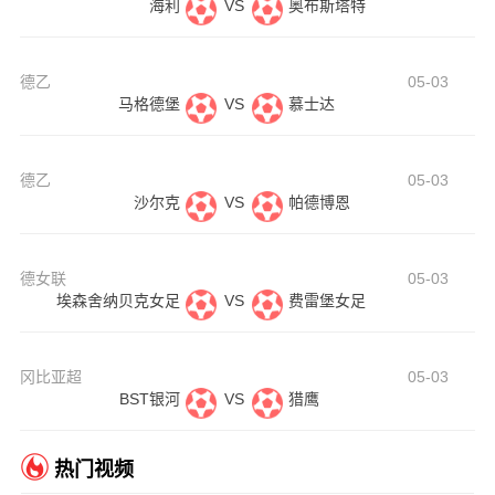
海利
VS
奥布斯塔特
德乙
05-03
马格德堡
VS
慕士达
德乙
05-03
沙尔克
VS
帕德博恩
德女联
05-03
埃森舍纳贝克女足
VS
费雷堡女足
冈比亚超
05-03
BST银河
VS
猎鹰
热门视频